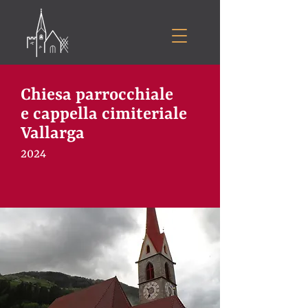
Chiesa parrocchiale
e cappella cimiteriale
Vallarga
2024