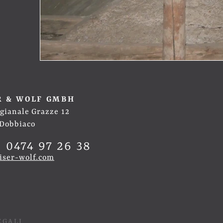
R & WOLF GMBH
gianale Grazze 12
 Dobbiaco
 0474 97 26 38
iser-wolf.com
EGALI