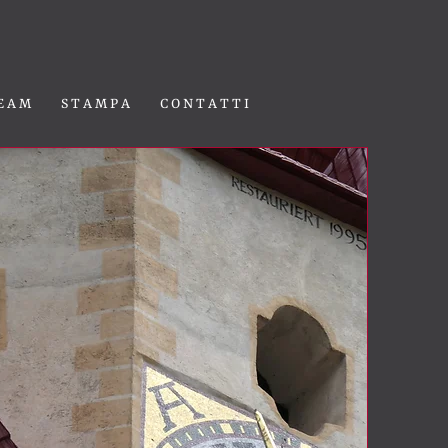
E A M
S T A M P A
C O N T A T T I