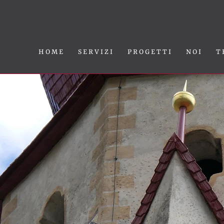
H O M E
S E R V I Z I
P R O G E T T I
N O I
T 