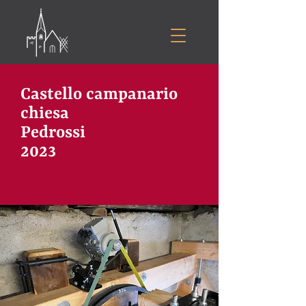
Castello campanario
chiesa
Pedrossi
2023