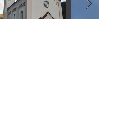
KAISER & WOLF GMBH
Zona artgianale Grazze 12
I-39034 Dobbiaco
T
+39 0474 97 26 38
info@kaiser-wolf.com
NOTE LEGALI
PRIVACY